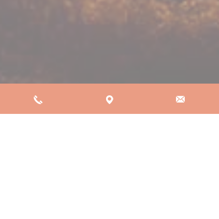
Je tenais à vous remercier du fond du cœur pour ce que
vous m'avez apporté.La vie est parfois semée